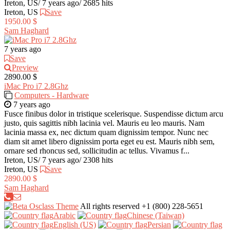
Ireton, US
/
7 years ago
/
2685 hits
Ireton, US
Save
1950.00 $
Sam Haghard
7 years ago
Save
Preview
2890.00 $
iMac Pro i7 2.8Ghz
Computers - Hardware
7 years ago
Fusce finibus dolor in tristique scelerisque. Suspendisse dictum arcu
justo, quis sagittis nibh lacinia vel. Mauris eu leo mauris. Nam
lacinia massa ex, nec dictum quam dignissim tempor. Nunc nec
diam sit amet libero dignissim porta eget eu est. Mauris nibh sem,
ornare sed rhoncus sed, sollicitudin ac tellus. Vivamus f...
Ireton, US
/
7 years ago
/
2308 hits
Ireton, US
Save
2890.00 $
Sam Haghard
All rights reserved
+1 (800) 228-5651
Arabic‎
Chinese (Taiwan)‎
English (US)‎
Persian‎