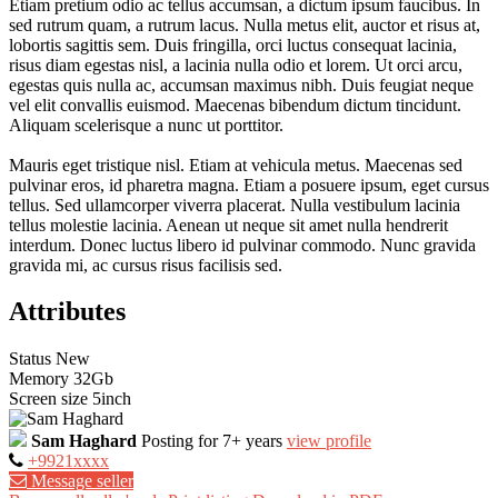
Etiam pretium odio ac tellus accumsan, a dictum ipsum faucibus. In
sed rutrum quam, a rutrum lacus. Nulla metus elit, auctor et risus at,
lobortis sagittis sem. Duis fringilla, orci luctus consequat lacinia,
risus diam egestas nisl, a lacinia nulla odio et lorem. Ut orci arcu,
egestas quis nulla ac, accumsan maximus nibh. Duis feugiat neque
vel elit convallis euismod. Maecenas bibendum dictum tincidunt.
Aliquam scelerisque a nunc ut porttitor.
Mauris eget tristique nisl. Etiam at vehicula metus. Maecenas sed
pulvinar eros, id pharetra magna. Etiam a posuere ipsum, eget cursus
tellus. Sed ullamcorper viverra placerat. Nulla vestibulum lacinia
tellus molestie lacinia. Aenean ut neque sit amet nulla hendrerit
interdum. Donec luctus libero id pulvinar commodo. Nunc gravida
gravida mi, ac cursus risus facilisis sed.
Attributes
Status
New
Memory
32Gb
Screen size
5inch
Sam Haghard
Posting for 7+ years
view profile
+9921xxxx
Message seller