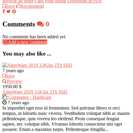
Browse all seller's ads
Print listing
Download in PDF
Save
Recommend
Comments
0
No comments has been added yet
Add a new comment
You may also like ...
7 years ago
Save
Preview
1950.00 $
AlienWare 2019 3.0Ghz 2Tb SSD
Computers - Hardware
7 years ago
In imperdiet eget eros id fermentum. Sed pulvinar libero et orci
tempus, in lobortis nunc viverra. Vestibulum volutpat nibh ac mauris
pellentesque, quis viverra leo eleifend. Proin consequat feugiat
sapien, nec volutpat nibh. Vivamus lobortis consectetur nisi eget
posuere. Etiam a maximus turpis. Pellentesque fringilla...