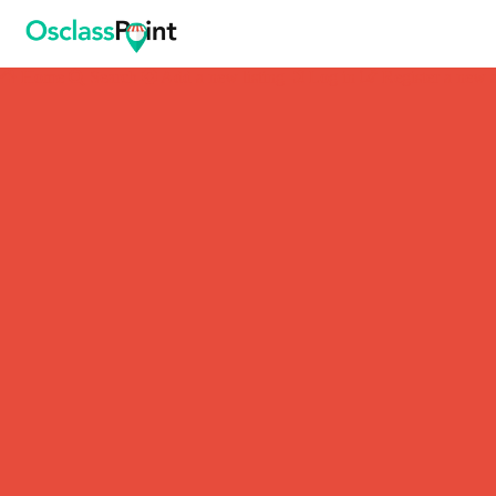
Home
Search
Add a new listing
Log in
Register a new 
Beta Osclass Theme
/
Computers - Hardware
/
Acer Predator + GeForce
Acer Predator + GeForce
Ireton, Iowa, US
1600.00 $
Images
Location
ID #38
7 years ago
2130 hits
Description
Ut aliquam massa in rutrum convallis. Ut id velit vel est
fermentum laoreet vel eu purus. Etiam fringilla tellus sed ligula
convallis, sit amet luctus lectus consectetur. Praesent ut nulla id